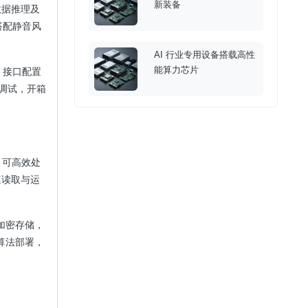
新装备
数据推理及
搭配静音风
AI 行业专用设备搭载高性
能算力芯片
。接口配置
杂调试，开箱
，可高效处
速读取与运
加密存储，
义算法部署，