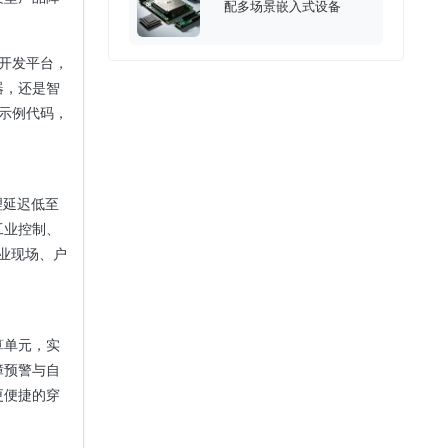
配多场景嵌入式设备
式开发平台，
器，还是智
示例代码，
理延迟低至
工业控制、
业现场、户
算单元，实
障预警与自
更便捷的穿