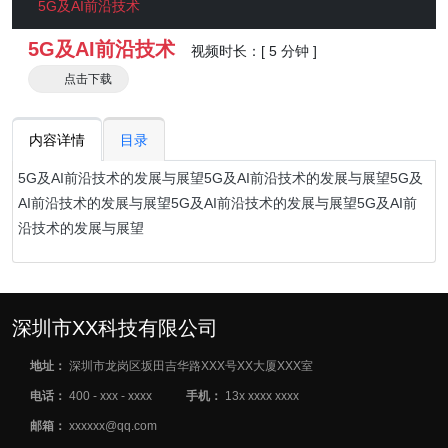
5G及AI前沿技术
5G及AI前沿技术
视频时长：[ 5 分钟 ]
点击下载
内容详情
目录
5G及AI前沿技术的发展与展望5G及AI前沿技术的发展与展望5G及
AI前沿技术的发展与展望5G及AI前沿技术的发展与展望5G及AI前
沿技术的发展与展望
深圳市XX科技有限公司
地址：
深圳市龙岗区坂田吉华路XXX号XX大厦XXX室
电话：
400 - xxx - xxxx
手机：
13x xxxx xxxx
邮箱：
xxxxxx@qq.com